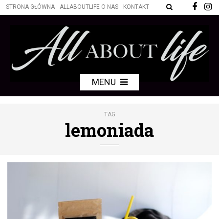
STRONA GŁÓWNA
ALLABOUTLIFE O NAS
KONTAKT
MENU
TAG
lemoniada