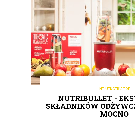
INFLUENCER'S TOP
NUTRIBULLET - EK
SKŁADNIKÓW ODŻYWCZ
MOCNO