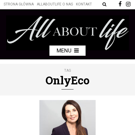
STRONA GŁÓWNA
ALLABOUTLIFE O NAS
KONTAKT
MENU
TAG
OnlyEco