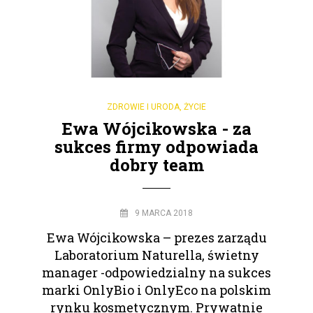
ZDROWIE I URODA
,
ŻYCIE
Ewa Wójcikowska - za
sukces firmy odpowiada
dobry team
9 MARCA 2018
Ewa Wójcikowska – prezes zarządu
Laboratorium Naturella, świetny
manager -odpowiedzialny na sukces
marki OnlyBio i OnlyEco na polskim
rynku kosmetycznym. Prywatnie