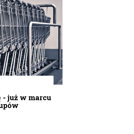
 - już w marcu
kupów