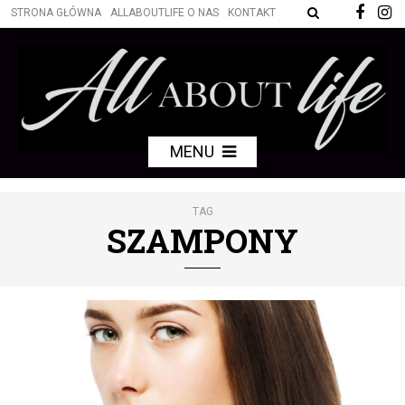
STRONA GŁÓWNA
ALLABOUTLIFE O NAS
KONTAKT
MENU
TAG
SZAMPONY