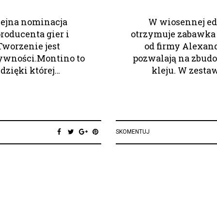
olejna nominacja
W wiosennej edy
producenta gier i
otrzymuje zabawka 
Tworzenie jest
od firmy Alexan
tywności.Montino to
pozwalają na zbudo
dzięki której…
kleju. W zesta
SKOMENTUJ