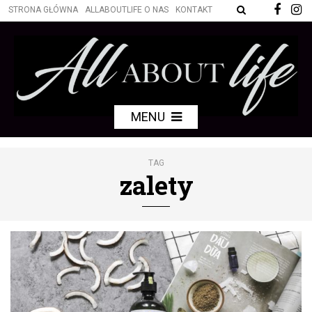
STRONA GŁÓWNA
ALLABOUTLIFE O NAS
KONTAKT
MENU
TAG
zalety