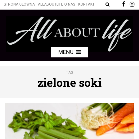
STRONA GŁÓWNA
ALLABOUTLIFE O NAS
KONTAKT
MENU
TAG
zielone soki