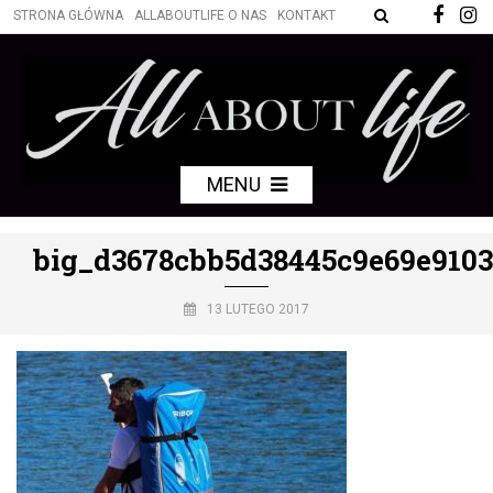
STRONA GŁÓWNA
ALLABOUTLIFE O NAS
KONTAKT
MENU
big_d3678cbb5d38445c9e69e910
13 LUTEGO 2017