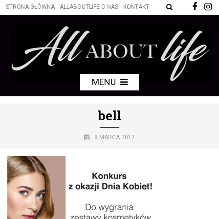
STRONA GŁÓWNA
ALLABOUTLIFE O NAS
KONTAKT
MENU
bell
8 MARCA 2017