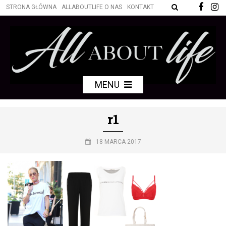
STRONA GŁÓWNA
ALLABOUTLIFE O NAS
KONTAKT
MENU
r1
18 MARCA 2017