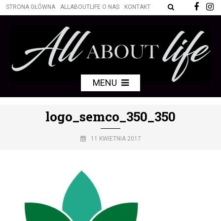
STRONA GŁÓWNA
ALLABOUTLIFE O NAS
KONTAKT
MENU
logo_semco_350_350
11 KWIETNIA 2017