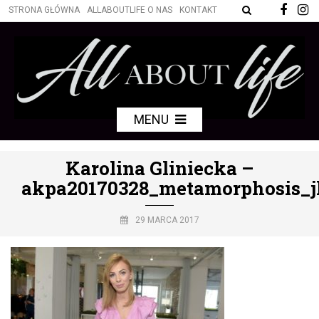
STRONA GŁÓWNA
ALLABOUTLIFE O NAS
KONTAKT
MENU
Karolina Gliniecka –
akpa20170328_metamorphosis_j
29 MARCA 2017