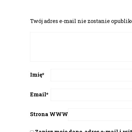
Twój adres e-mail nie zostanie opubli
Imię
*
Email
*
Strona WWW
Zapisz moje dane, adres e-mail i w