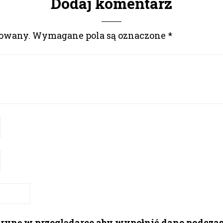
Dodaj komentarz
kowany.
Wymagane pola są oznaczone
*
itrynę w przeglądarce aby wypełnić dane podcza