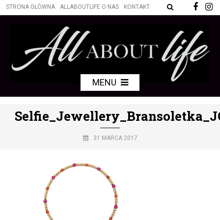
STRONA GŁÓWNA
ALLABOUTLIFE O NAS
KONTAKT
MENU
Selfie_Jewellery_Bransoletka_J
31 MARCA 2017