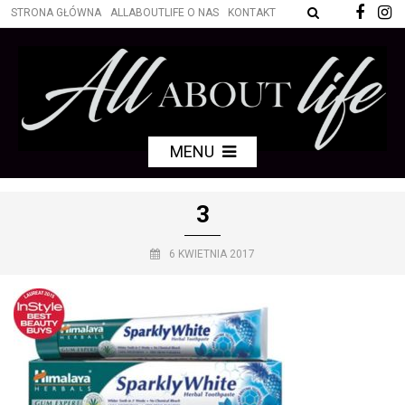
STRONA GŁÓWNA
ALLABOUTLIFE O NAS
KONTAKT
MENU
3
6 KWIETNIA 2017