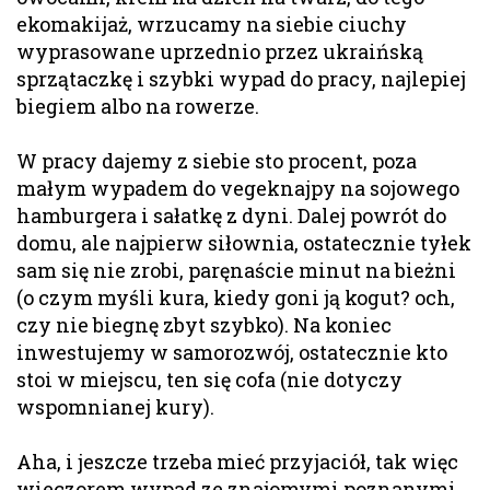
ekomakijaż, wrzucamy na siebie ciuchy
wyprasowane uprzednio przez ukraińską
sprzątaczkę i szybki wypad do pracy, najlepiej
biegiem albo na rowerze.
W pracy dajemy z siebie sto procent, poza
małym wypadem do vegeknajpy na sojowego
hamburgera i sałatkę z dyni. Dalej powrót do
domu, ale najpierw siłownia, ostatecznie tyłek
sam się nie zrobi, paręnaście minut na bieżni
(o czym myśli kura, kiedy goni ją kogut? och,
czy nie biegnę zbyt szybko). Na koniec
inwestujemy w samorozwój, ostatecznie kto
stoi w miejscu, ten się cofa (nie dotyczy
wspomnianej kury).
Aha, i jeszcze trzeba mieć przyjaciół, tak więc
wieczorem wypad ze znajomymi poznanymi