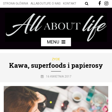
STRONA GŁÓWNA
ALLABOUTLIFE O NAS
KONTAKT
MENU
ŻYCIE
Kawa, superfoods i papierosy
16 KWIETNIA 2017