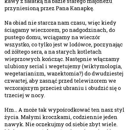
kawy z sałatką na bazie starego majonezu
przyniesioną przez Pana Kanapkę.
Na obiad nie starcza nam czasu, więc kiedy
ściągamy wieczorem, po nadgodzinach, do
pustego domu, wciągamy na wieczór
wszystko, co tylko jest w lodówce, poczynając
od żółtego sera, a na starych kotletach
wieprzowych kończąc. Następnie włączamy
ulubiony serial i wegetujemy (wiktymologia,
wegetarianizm, wazektomia?) do dwudziestej
czwartej, aby zasnąć przed telewizorem we
wczorajszym przecież ubraniu i obudzić się o
trzeciej w nocy.
Hm… A może tak wypośrodkować ten nasz styl
życia. Małymi kroczkami, codziennie jeden
nawyk. Nie oczekujmy od siebie zbyt wiele.