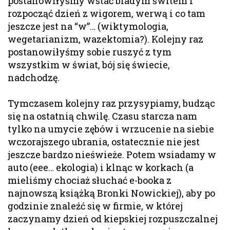
postanowiłyśmy wstać bladym świtem i
rozpocząć dzień z wigorem, werwą i co tam
jeszcze jest na “w”… (wiktymologia,
wegetarianizm, wazektomia?). Kolejny raz
postanowiłyśmy sobie ruszyć z tym
wszystkim w świat, bój się świecie,
nadchodzę.
Tymczasem kolejny raz przysypiamy, budząc
się na ostatnią chwilę. Czasu starcza nam
tylko na umycie zębów i wrzucenie na siebie
wczorajszego ubrania, ostatecznie nie jest
jeszcze bardzo nieświeże. Potem wsiadamy w
auto (eee… ekologia) i klnąc w korkach (a
mieliśmy chociaż słuchać e-booka z
najnowszą książką Bronki Nowickiej), aby po
godzinie znaleźć się w firmie, w której
zaczynamy dzień od kiepskiej rozpuszczalnej