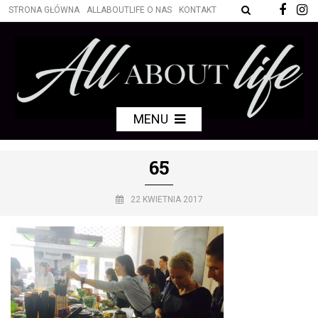
STRONA GŁÓWNA
ALLABOUTLIFE O NAS
KONTAKT
MENU
65
22 KWIETNIA 2017