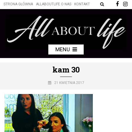
STRONA GŁÓWNA
ALLABOUTLIFE O NAS
KONTAKT
MENU
kam 30
21 KWIETNIA 2017