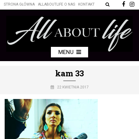
STRONA GŁÓWNA
ALLABOUTLIFE O NAS
KONTAKT
MENU
kam 33
22 KWIETNIA 2017