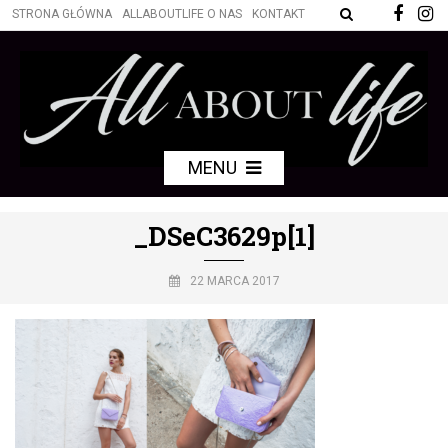
STRONA GŁÓWNA
ALLABOUTLIFE O NAS
KONTAKT
MENU
_DSeC3629p[1]
22 MARCA 2017