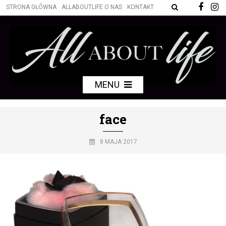
STRONA GŁÓWNA
ALLABOUTLIFE O NAS
KONTAKT
MENU
face
8 MAJA 2017