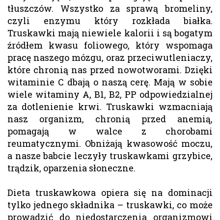
tłuszczów. Wszystko za sprawą bromeliny,
czyli enzymu który rozkłada białka.
Truskawki mają niewiele kalorii i są bogatym
źródłem kwasu foliowego, który wspomaga
pracę naszego mózgu, oraz przeciwutleniaczy,
które chronią nas przed nowotworami. Dzięki
witaminie C dbają o naszą cerę. Mają w sobie
wiele witaminy A, B1, B2, PP odpowiedzialnej
za dotlenienie krwi. Truskawki wzmacniają
nasz organizm, chronią przed anemią,
pomagają w walce z chorobami
reumatycznymi. Obniżają kwasowość moczu,
a nasze babcie leczyły truskawkami grzybice,
trądzik, oparzenia słoneczne.
Dieta truskawkowa opiera się na dominacji
tylko jednego składnika – truskawki, co może
prowadzić do niedostarczenia organizmowi