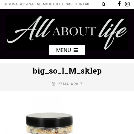
STRONA GŁÓWNA
ALLABOUTLIFE O NAS
KONTAKT
MENU
big_so_l_M_sklep
27 MAJA 2017