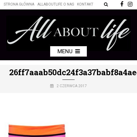
STRONA GŁÓWNA
ALLABOUTLIFE O NAS
KONTAKT
MENU
26ff7aaab50dc24f3a37babf8a4ae
2 CZERWCA 2017