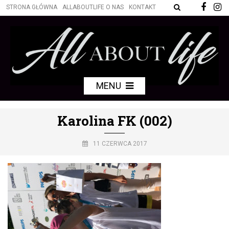
STRONA GŁÓWNA
ALLABOUTLIFE O NAS
KONTAKT
MENU
Karolina FK (002)
11 CZERWCA 2017