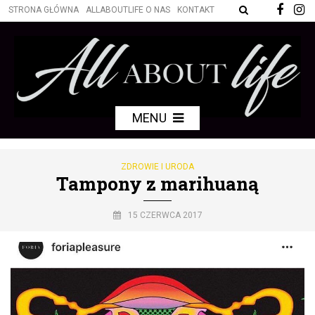
STRONA GŁÓWNA
ALLABOUTLIFE O NAS
KONTAKT
MENU
ZDROWIE I URODA
Tampony z marihuaną
15 CZERWCA 2017