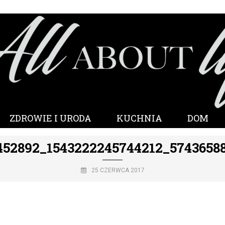
ZDROWIE I URODA
KUCHNIA
DOM
452892_1543222245744212_5743658
25 CZERWCA 2017