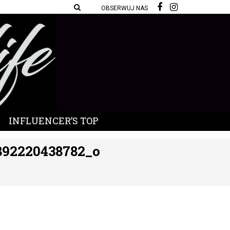
OBSERWUJ NAS
INFLUENCER’S TOP
892220438782_o