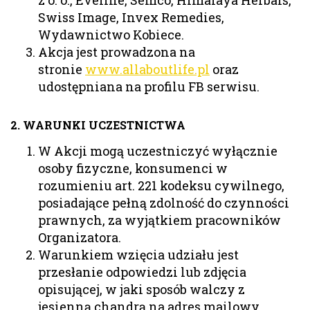
z o. o., Eveline, Semco, Himalaya Herbals,
Swiss Image, Invex Remedies,
Wydawnictwo Kobiece.
Akcja jest prowadzona na
stronie
www.allaboutlife.pl
oraz
udostępniana na profilu FB serwisu.
2. WARUNKI UCZESTNICTWA
W Akcji mogą uczestniczyć wyłącznie
osoby fizyczne, konsumenci w
rozumieniu art. 221 kodeksu cywilnego,
posiadające pełną zdolność do czynności
prawnych, za wyjątkiem pracowników
Organizatora.
Warunkiem wzięcia udziału jest
przesłanie odpowiedzi lub zdjęcia
opisującej, w jaki sposób walczy z
jesienną chandrą na adres mailowy