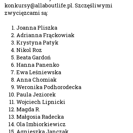
konkursy@allaboutlife.pl. Szczęśliwymi
zwycięzcami są:
Joanna Pliszka
Adrianna Frąckowiak
Krystyna Patyk
Nikol Roz
Beata Gardoń
Hanna Panenko
Ewa Leśniewska
Anna Chomiak
Weronika Podhorodecka
Paula Jeziorek
Wojciech Lipnicki
Magda R.
Małgosia Radecka
Ola Imbiorkiewicz
Agnieszka Janczak