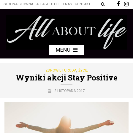
STRONA GŁÓWNA
ALLABOUTLIFE O NAS
KONTAKT
MENU
,
ZDROWIE I URODA
ŻYCIE
Wyniki akcji Stay Positive
2 LISTOPADA 2017