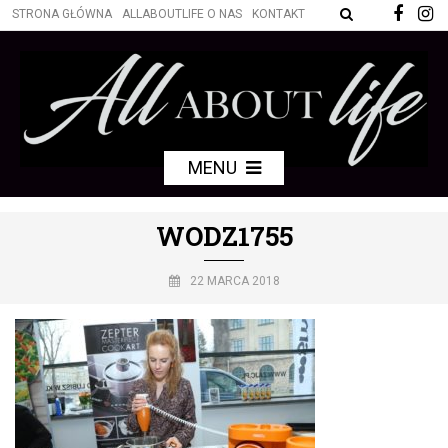
STRONA GŁÓWNA
ALLABOUTLIFE O NAS
KONTAKT
MENU
WODZ1755
22 MARCA 2018