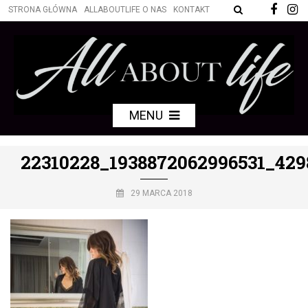
STRONA GŁÓWNA
ALLABOUTLIFE O NAS
KONTAKT
MENU
22310228_1938872062996531_429
29 MARCA 2018