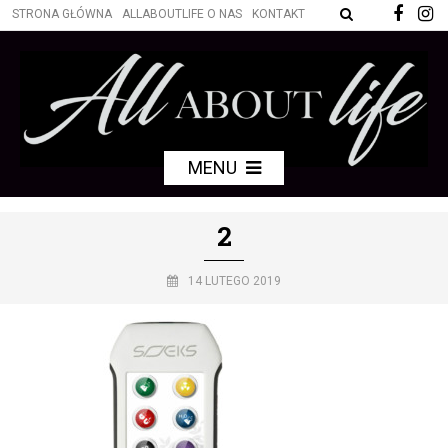
STRONA GŁÓWNA
ALLABOUTLIFE O NAS
KONTAKT
MENU
2
14 LUTEGO 2019