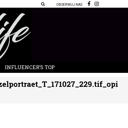
OBSERWUJ NAS
INFLUENCER’S TOP
lportraet_T_171027_229.tif_opi