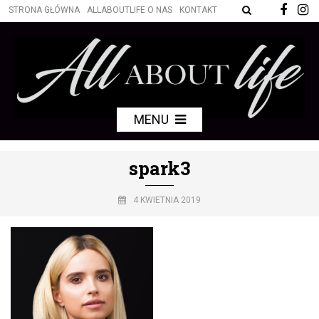
STRONA GŁÓWNA
ALLABOUTLIFE O NAS
KONTAKT
MENU
spark3
4 KWIETNIA 2019