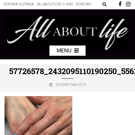
STRONA GŁÓWNA
ALLABOUTLIFE O NAS
KONTAKT
MENU
57726578_2432095110190250_556
28 KWIETNIA 2019