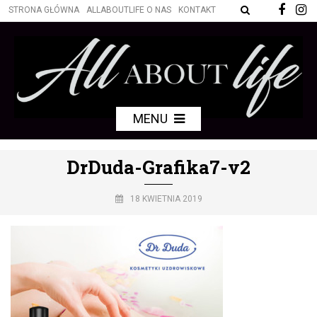
STRONA GŁÓWNA
ALLABOUTLIFE O NAS
KONTAKT
MENU
DrDuda-Grafika7-v2
18 KWIETNIA 2019