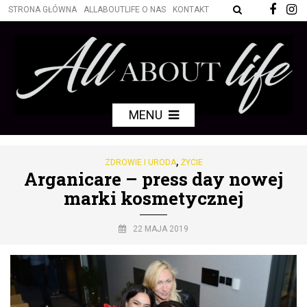
STRONA GŁÓWNA
ALLABOUTLIFE O NAS
KONTAKT
MENU
,
ZDROWIE I URODA
ŻYCIE
Arganicare – press day nowej
marki kosmetycznej
22 MAJA 2019