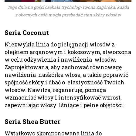
Tego dnia na gości czekała trycholog- Iwona Zagórska, każda
z obecnych osób mogła przebadać stan skóry włosów
Seria Coconut
Niezwykła linia do pielęgnacji włosów z
olejkiem arganowym i kokosowym, stworzona
w celu odżywienia i nawilżenia włosów.
Zaprojektowana, aby zachować równowagę
nawilżenia naskórka włosa, a także poprawić
spójność skóry i dbać o elastyczność Twoich
włosów. Nawilża, regeneruje, pomaga
wzmacniać włosy i intensyfikować wzrost,
zapewniając włosy lśniące i pełne objętości.
Seria Shea Butter
Wyjątkowo skomponowana linia do