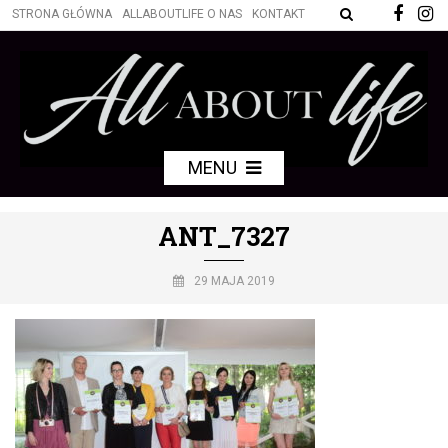
STRONA GŁÓWNA
ALLABOUTLIFE O NAS
KONTAKT
MENU
ANT_7327
29 MAJA 2019