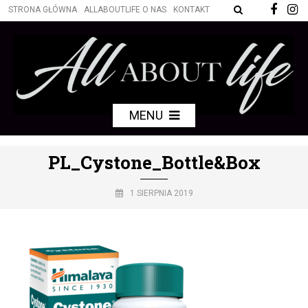
STRONA GŁÓWNA
ALLABOUTLIFE O NAS
KONTAKT
MENU
PL_Cystone_Bottle&Box
1 SIERPNIA 2019