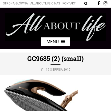
STRONA GŁÓWNA
ALLABOUTLIFE O NAS
KONTAKT
MENU
GC9685 (2) (small)
19 SIERPNIA 2019