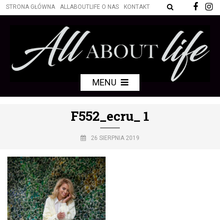
STRONA GŁÓWNA
ALLABOUTLIFE O NAS
KONTAKT
MENU
F552_ecru_ 1
26 SIERPNIA 2019