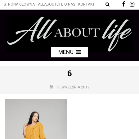
STRONA GŁÓWNA
ALLABOUTLIFE O NAS
KONTAKT
MENU
6
10 WRZEŚNIA 2019