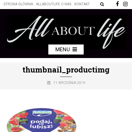
STRONA GŁÓWNA
ALLABOUTLIFE O NAS
KONTAKT
MENU
thumbnail_productimg
11 WRZEŚNIA 2019