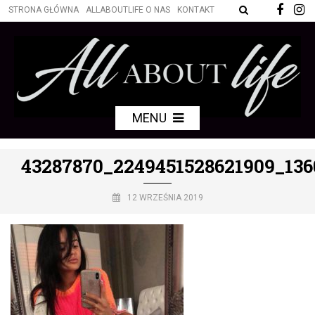
STRONA GŁÓWNA
ALLABOUTLIFE O NAS
KONTAKT
MENU
43287870_2249451528621909_13
12 WRZEŚNIA 2019