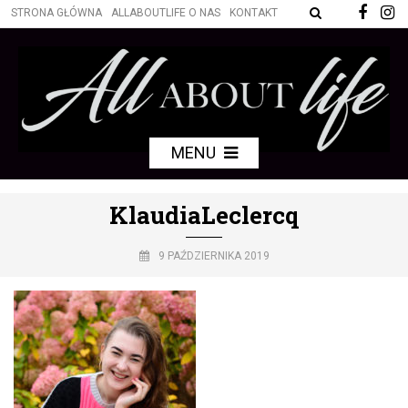
STRONA GŁÓWNA
ALLABOUTLIFE O NAS
KONTAKT
MENU
KlaudiaLeclercq
9 PAŹDZIERNIKA 2019