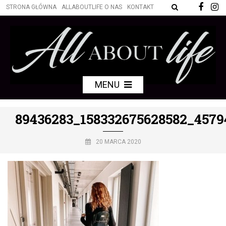
STRONA GŁÓWNA
ALLABOUTLIFE O NAS
KONTAKT
MENU
89436283_158332675628582_457
20 MARCA 2020