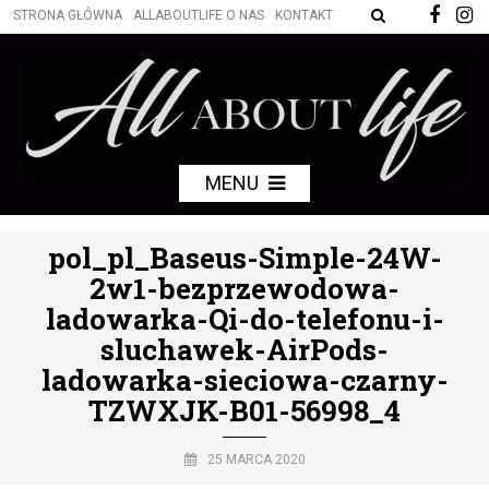
STRONA GŁÓWNA
ALLABOUTLIFE O NAS
KONTAKT
MENU
pol_pl_Baseus-Simple-24W-
2w1-bezprzewodowa-
ladowarka-Qi-do-telefonu-i-
sluchawek-AirPods-
ladowarka-sieciowa-czarny-
TZWXJK-B01-56998_4
25 MARCA 2020