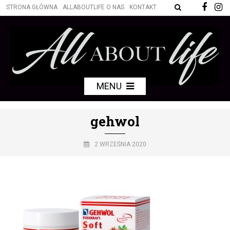
STRONA GŁÓWNA
ALLABOUTLIFE O NAS
KONTAKT
MENU
gehwol
2 WRZEŚNIA 2020