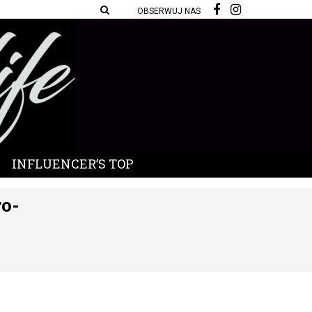
OBSERWUJ NAS
INFLUENCER’S TOP
o-