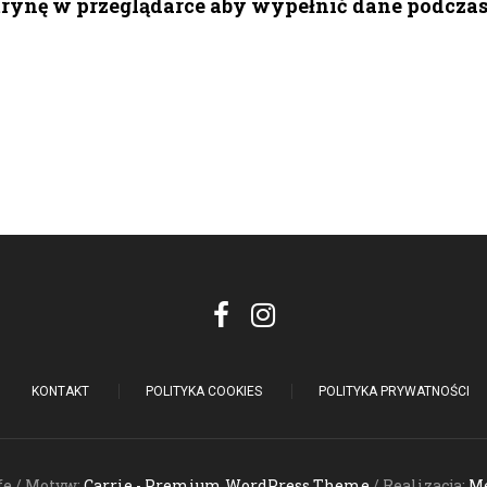
itrynę w przeglądarce aby wypełnić dane podcza
KONTAKT
POLITYKA COOKIES
POLITYKA PRYWATNOŚCI
fe / Motyw:
Carrie - Premium WordPress Theme
/ Realizacja:
Me