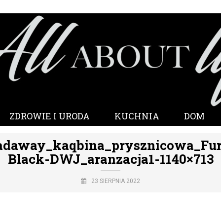
ZDROWIE I URODA
KUCHNIA
DOM
adaway_kaqbina_prysznicowa_Fur
Black-DWJ_aranzacja1-1140×713
23 SIERPNIA 2022