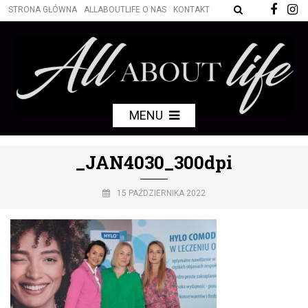
STRONA GŁÓWNA
ALLABOUTLIFE O NAS
KONTAKT
MENU
_JAN4030_300dpi
15 PAŹDZIERNIKA 2022